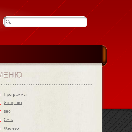
МЕНЮ
Программы
Интернет
seo
Cеть
Железо