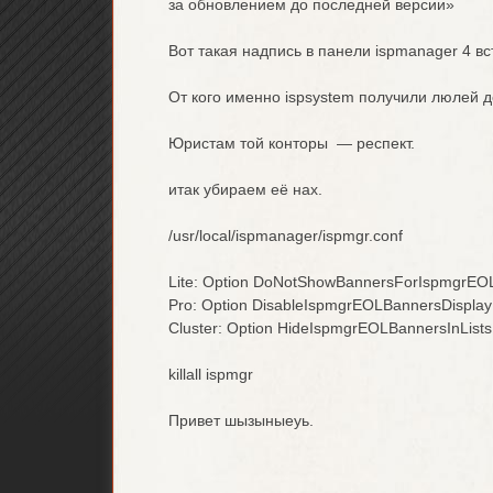
за обновлением до последней версии»
Вот такая надпись в панели ispmanager 4 вс
От кого именно ispsystem получили люлей 
Юристам той конторы — респект.
итак убираем её нах.
/usr/local/ispmanager/ispmgr.conf
Lite: Option DoNotShowBannersForIspmgrEO
Pro: Option DisableIspmgrEOLBannersDisplay
Cluster: Option HideIspmgrEOLBannersInLists
killall ispmgr
Привет шызыныеуь.